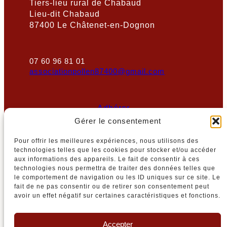
Tiers-lieu rural de Chabaud
Lieu-dit Chabaud
87400 Le Châtenet-en-Dognon
07 60 96 81 01
associationpollen87400@gmail.com
Adhérer
Gérer le consentement
Pour offrir les meilleures expériences, nous utilisons des
CONFIDENTIALITÉ
technologies telles que les cookies pour stocker et/ou accéder
aux informations des appareils. Le fait de consentir à ces
Politique de confidentialité
technologies nous permettra de traiter des données telles que
Politique de cookies
le comportement de navigation ou les ID uniques sur ce site. Le
Conditions générales
fait de ne pas consentir ou de retirer son consentement peut
Nous contacter
avoir un effet négatif sur certaines caractéristiques et fonctions.
RÉSEAUX SOCIAUX
Accepter