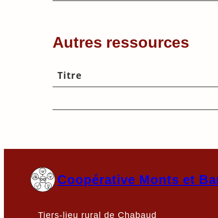
Autres ressources
Titre
Coopérative Monts et Ba
Tiers-lieu rural de Chabaud