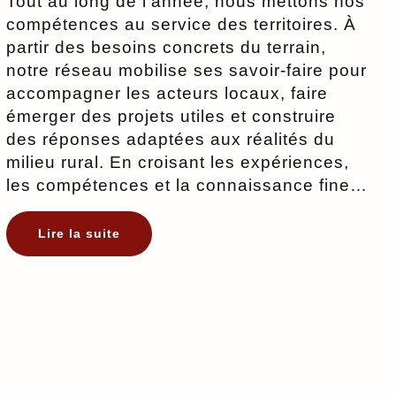
Tout au long de l’année, nous mettons nos
compétences au service des territoires. À
partir des besoins concrets du terrain,
notre réseau mobilise ses savoir-faire pour
accompagner les acteurs locaux, faire
émerger des projets utiles et construire
des réponses adaptées aux réalités du
milieu rural. En croisant les expériences,
les compétences et la connaissance fine…
:
Lire la suite
Nos
compétences
au
service
des
territoires