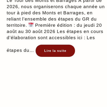
Le Tour des Monts et Barrages À partir de
2026, nous organiserons chaque année un
tour à pied des Monts et Barrages, en
reliant l’ensemble des étapes du GR du
territoire.
Première édition : du jeudi 20
août au 30 août 2026 Les étapes en cours
d’élaboration sont accessibles ici : Les
étapes du…
:
Lire la suite
Tous
les
ans
:
marcher
et
se
relier