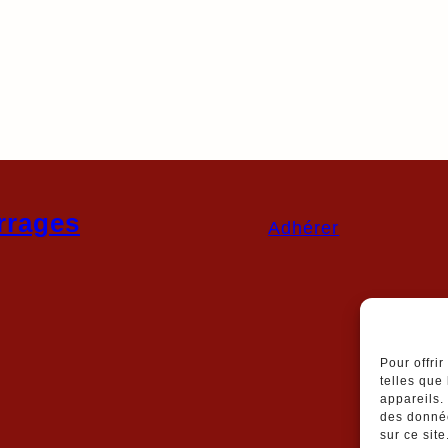
rrages
Adhérer
Pour offri
telles que
appareils.
des donnée
sur ce sit