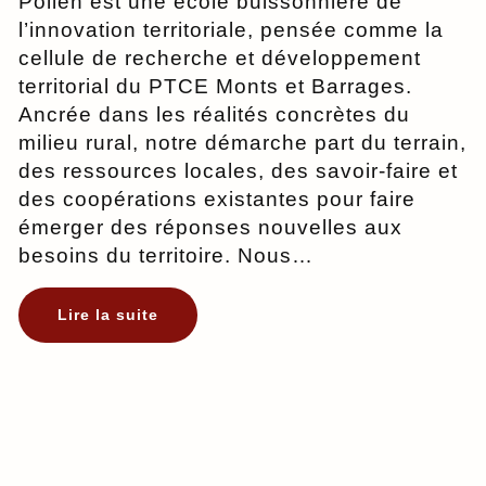
Pollen est une école buissonnière de
l’innovation territoriale, pensée comme la
cellule de recherche et développement
territorial du PTCE Monts et Barrages.
Ancrée dans les réalités concrètes du
milieu rural, notre démarche part du terrain,
des ressources locales, des savoir-faire et
des coopérations existantes pour faire
émerger des réponses nouvelles aux
besoins du territoire. Nous…
:
Lire la suite
Un
laboratoire
rural
de
recherche-
action